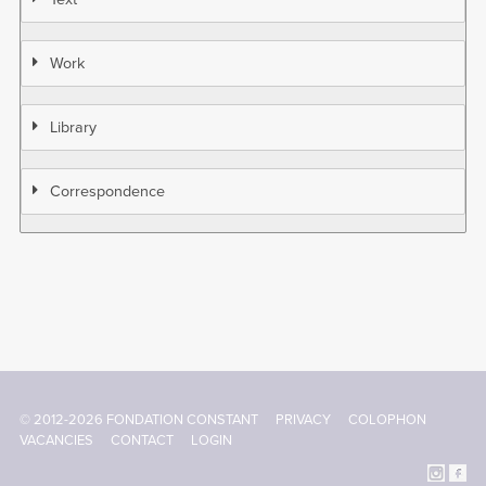
Work
Library
Correspondence
© 2012-2026 FONDATION CONSTANT
PRIVACY
COLOPHON
Footer
VACANCIES
CONTACT
LOGIN
menu