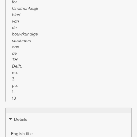
for
Onafhankelijk
blad
van
de
bouwkundige
studenten
aan
de
TH
Delft
,
no.
3,
pp.
1-
13
Details
English title