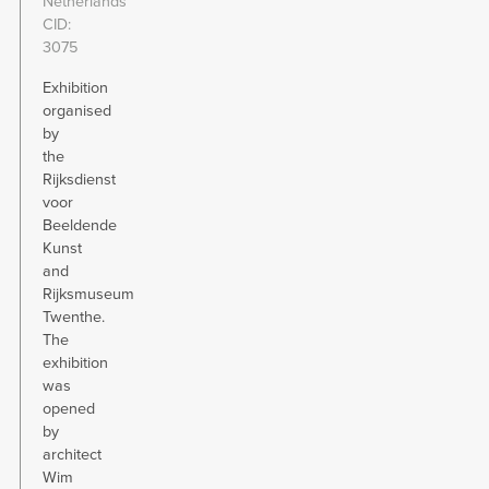
Netherlands
CID
3075
Exhibition
organised
by
the
Rijksdienst
voor
Beeldende
Kunst
and
Rijksmuseum
Twenthe.
The
exhibition
was
opened
by
architect
Wim