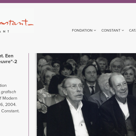
FONDATION
CONSTANT
CAT
t. Een
Image
euvre"-2
tion
 grafisch
f Modern
26, 2004.
d Constant.