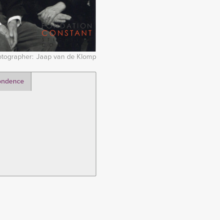
tographer
Jaap van de Klomp
ondence