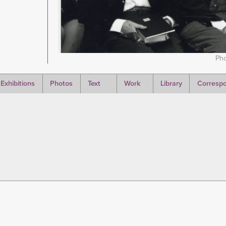
Pho
Exhibitions
Photos
Text
Work
Library
Corresp