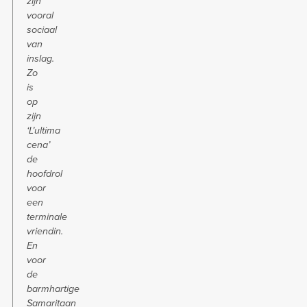
zijn
vooral
sociaal
van
inslag.
Zo
is
op
zijn
‘L’ultima
cena’
de
hoofdrol
voor
een
terminale
vriendin.
En
voor
de
barmhartige
Samaritaan