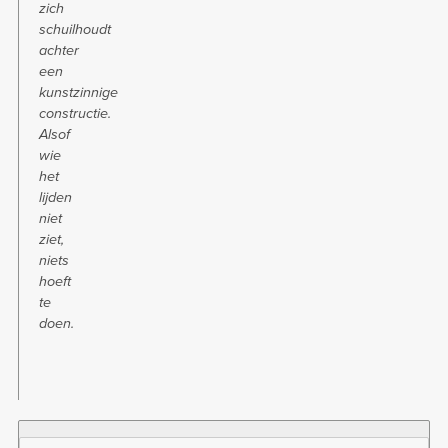
zich
schuilhoudt
achter
een
kunstzinnige
constructie.
Alsof
wie
het
lijden
niet
ziet,
niets
hoeft
te
doen.