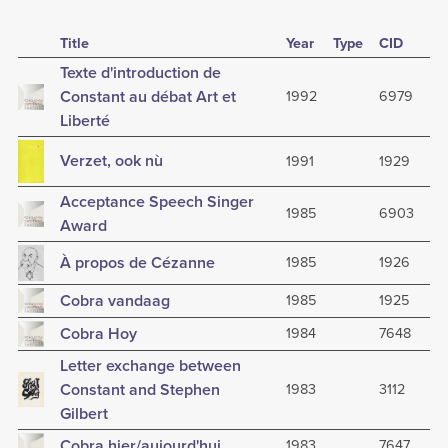
Title
Year
Type
CID
Texte d'introduction de
Constant au débat Art et
1992
6979
Liberté
Verzet, ook nù
1991
1929
Acceptance Speech Singer
1985
6903
Award
À propos de Cézanne
1985
1926
Cobra vandaag
1985
1925
Cobra Hoy
1984
7648
Letter exchange between
Constant and Stephen
1983
3112
Gilbert
Cobra hier/aujourd'hui
1983
7647