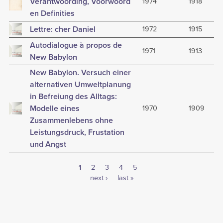
Verantwoording, Voorwoord
1974
1918
en Definities
Lettre: cher Daniel
1972
1915
Autodialogue à propos de
1971
1913
New Babylon
New Babylon. Versuch einer
alternativen Umweltplanung
in Befreiung des Alltags:
Modelle eines
1970
1909
Zusammenlebens ohne
Leistungsdruck, Frustation
und Angst
Current
1
Page
2
Page
3
Page
4
Page
5
Pagination
page
Next
next ›
Last
last »
page
page