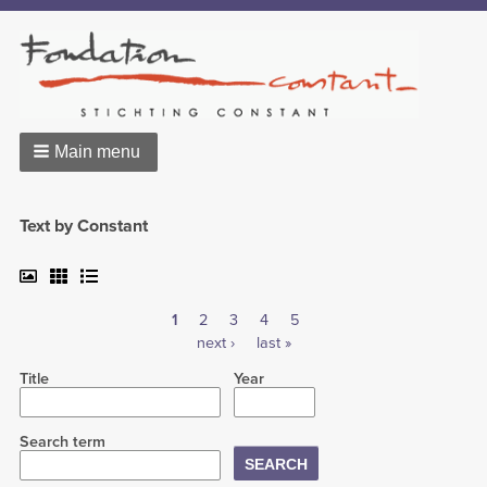
Main menu
Text by Constant
Current
1
Page
2
Page
3
Page
4
Page
5
Pagination
page
Next
next ›
Last
last »
page
page
Title
Year
Search term